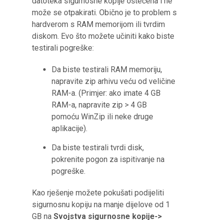
datoteka sigurnosne kopije oštećena i ne
može se otpakirati. Obično je to problem s
hardverom s RAM memorijom ili tvrdim
diskom. Evo što možete učiniti kako biste
testirali pogreške:
Da biste testirali RAM memoriju,
napravite zip arhivu veću od veličine
RAM-a. (Primjer: ako imate 4 GB
RAM-a, napravite zip > 4 GB
pomoću WinZip ili neke druge
aplikacije).
Da biste testirali tvrdi disk,
pokrenite pogon za ispitivanje na
pogreške.
Kao rješenje možete pokušati podijeliti
sigurnosnu kopiju na manje dijelove od 1
GB na
Svojstva sigurnosne kopije->