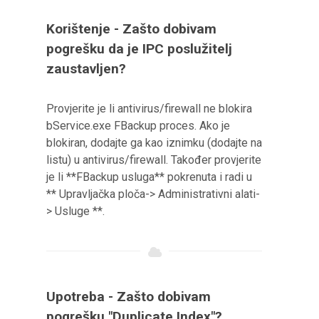
Korištenje - Zašto dobivam
pogrešku da je IPC poslužitelj
zaustavljen?
Provjerite je li antivirus/firewall ne blokira
bService.exe FBackup proces. Ako je
blokiran, dodajte ga kao iznimku (dodajte na
listu) u antivirus/firewall. Također provjerite
je li **FBackup usluga** pokrenuta i radi u
** Upravljačka ploča-> Administrativni alati-
> Usluge **.
Upotreba - Zašto dobivam
pogrešku "Duplicate Index"?