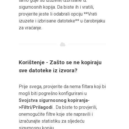
tamo gdje su izuzete/izbrisane iz
sigurnosnih kopija. Da biste ih i vratili,
provjerite jeste li odabrali opciju **Vrati
izuzete i izbrisane datoteke** u čarobnjaku
za vraćanje.
Korištenje - Zašto se ne kopiraju
sve datoteke iz izvora?
Prije svega, provjerite da nema filtara koji bi
mogli biti pogrešno konfigurirani u
Svojstva sigurnosnog kopiranja-
>Filtri/Prilagodi
. Da biste to provjerili,
onemogućite filtre koje ste napravili i
izračunajte statistiku za sljedeću
sigurnosnu kopiju.