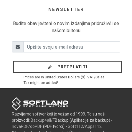
NEWSLETTER
Budite obaviješteni o novim izdanjima pridruživši se
našem biltenu
PRETPLATITI
Prices are in United States Dollars ($). VAT/Sales
Tax might be added!
Razvijamo softver koji je važan od 1999. To su naši
proizvodi:
Backup4all
/FBackup (Aplikacije za backup) -
novaPDF
/
doPDF
(PDF tvorci) -
Soft112
/
Apps112