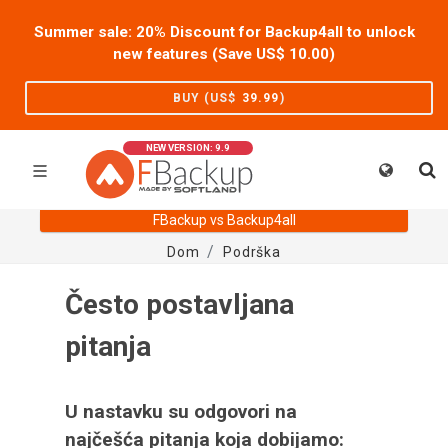
Summer sale: 20% Discount for Backup4all to unlock
new features (Save US$
10.00
)
BUY (US$
39.99
)
NEW VERSION: 9.9
FBackup vs Backup4all
Dom
Podrška
Često postavljana
pitanja
U nastavku su odgovori na
najčešća pitanja koja dobijamo: