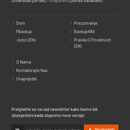
(Download portals) -
Enquoted
(Quotes database).
Dom
Preuzimanje
FBackup
Backup4All
Jezici (EN)
Pravila O Privatnosti
(EN)
O Nama
Kontaktirajte Nas
Unaprijediti
Pretplatite se na naš newsletter kako bismo bili
obaviješteni kada objavimo nove verzije:
Pretplatiti